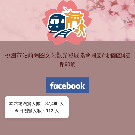
桃園市站前商圈文化觀光發展協會
桃園市桃園區博愛
路98號
本站總瀏覽人數：
87,480
人
今日瀏覽人數：
112
人