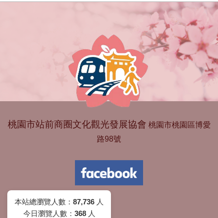
桃園市站前商圈文化觀光發展協會
桃園市桃園區博愛
路98號
本站總瀏覽人數：
87,736
人
今日瀏覽人數：
368
人