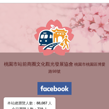
桃園市站前商圈文化觀光發展協會
桃園市桃園區博愛
路98號
本站總瀏覽人數：
88,087
人
今日瀏覽人數：
719
人