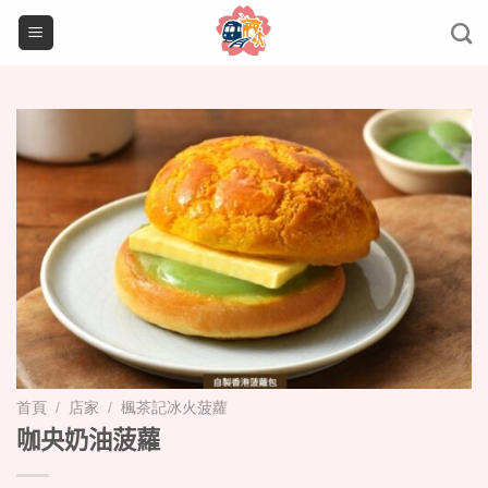
Skip
to
content
首頁
/
店家
/
楓茶記冰火菠蘿
咖央奶油菠蘿