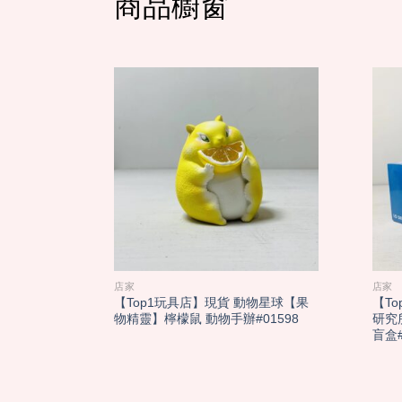
商品櫥窗
店家
店家
【Top1玩具店】現貨 動物星球【果
【To
物精靈】檸檬鼠 動物手辦#01598
研究所
盲盒#