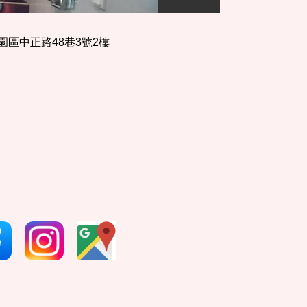
園區中正路48巷3號2樓