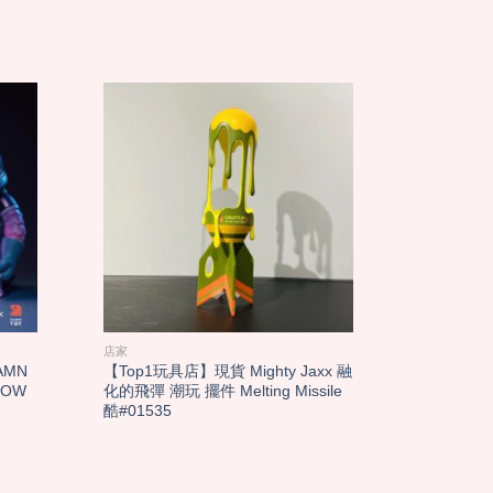
店家
店家
AMN
【Top1玩具店】現貨 Mighty Jaxx 融
【Top1玩
EOW
化的飛彈 潮玩 擺件 Melting Missile
戰士: 恐
酷#01535
#03361