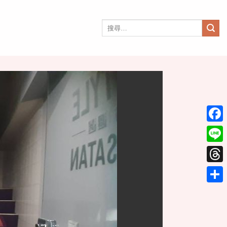
搜
尋
關
鍵
字:
Face
Line
Thre
分
享